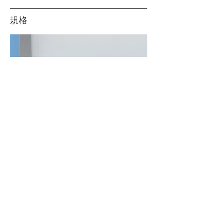
規格
趟門系統：S1200_AIR_SDB
顏色：
銀色、亮銅色、啞黑色