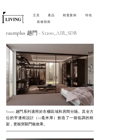
主頁
產品
精選案例
特色
裝修指南
raumplus
趟門 - S1200_AIR_SDB
S1200 趟門系列適用於衣櫃區域和房間分隔。其全方
位的窄邊框設計（12毫米厚）創造了一個低調的框
架，更能突顯門板效果。