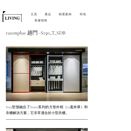
主頁
產品
精選案例
特色
裝修指南
raumplus
趟門 -
S150_T_SDB
S150型號融合了S1200系列的方形外框（13毫米厚）和
衣櫃解決方案，它非常適合於小型衣櫃。