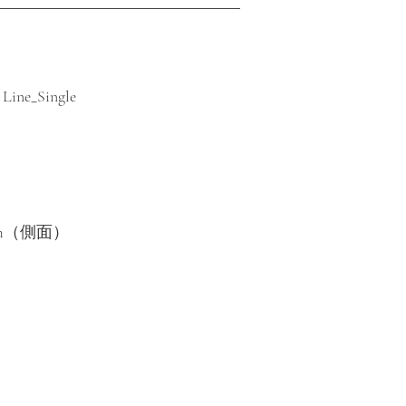
e_Single
m（側面）​