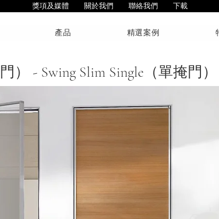
獎項及媒體
關於我們
聯絡我們
下載
產品
精選案例
） - Swing Slim Single（單掩門）