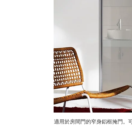
​適用於房間門的窄身鋁框掩門。