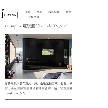
主頁
產品
精選案例
特色
裝修指南
raumplus
電視趟門 - Slide TV_SDB
它將電視與趟門集於一身。通過這種方式，客廳、臥
室，甚至會議室便可優雅地結合在一起。它適用於
S150及S1200系列
。