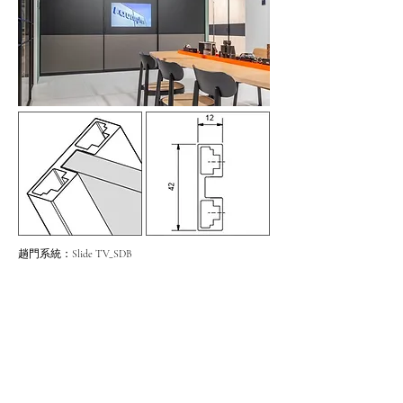
趟門系統：Slide TV_SDB
顏色：銀色、亮銅色、啞黑色
物料：鋁
產地：歐洲
高度範圍：900mm-1500mm
闊度範圍：1350mm-2750mm​
門框
厚度：12mm（正面）；42mm（側面）
產品​規格詳情：