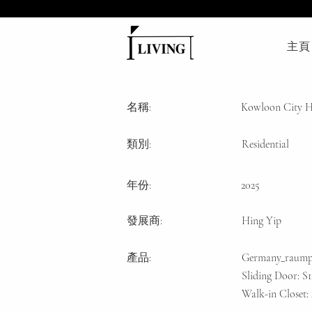
主頁
名稱:
Kowloon City H
類別:
Residential
年份:
2025
發展商:
Hing Yip
產品:
Germany_raump
Sliding Door: 
Walk-in Closet: