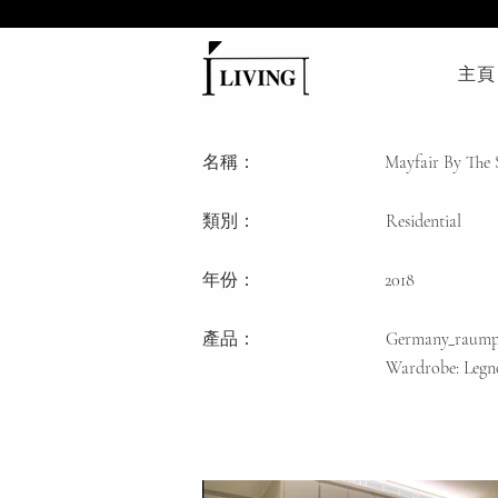
主頁
名稱：
Mayfair By The 
類別
：
Residential
年份：
2018
產品：
Germany_raump
Wardrobe: Legno