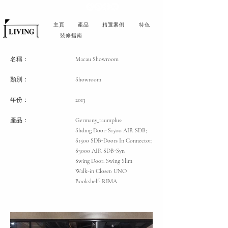
主頁
產品
精選案例
特色
裝修指南
名稱：
Macau Showroom
類別
：
Showroom
年份：
2013
產品：
Germany_raumplus:
Sliding Door: S1500 AIR SDB;
S1500 SDB-Doors In Connector;
S3000 AIR SDB-Syn
Swing Door: Swing Slim
Walk-in Closet: UNO
Bookshelf: RIMA