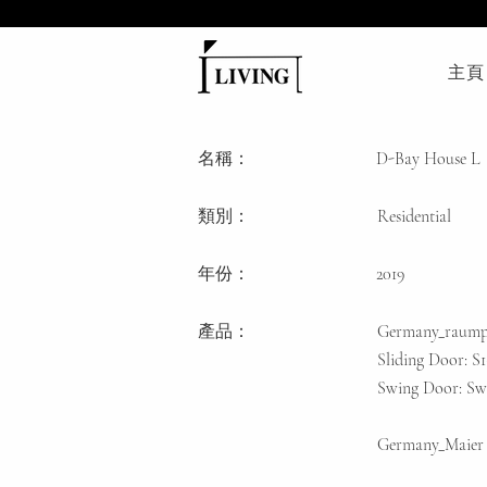
主頁
名稱：
D-Bay House L
類別
：
Residential
年份：
2019
產品：
Germany_raump
Sliding Door: 
Swing Door: Sw
Germany_Maier