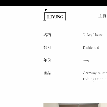
主頁
名稱：
D-Bay House
類別
：
Residential
年份：
2019
產品：
Germany_raump
Folding Door: S