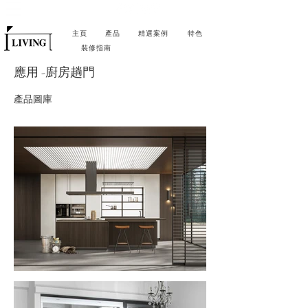
主頁
產品
精選案例
特色
裝修指南
應用 -廚房趟門
產品圖庫