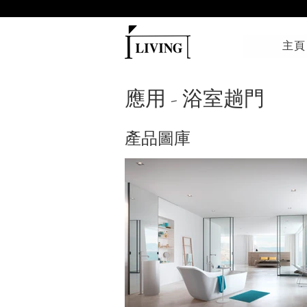
主頁
應用 - 浴室趟門
產品圖庫